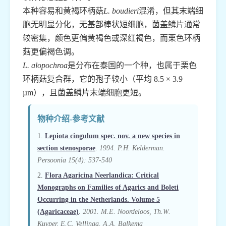
本种容易和黄褐环柄菇
L. boudieri
混淆，但其末端细
胞无明显分化，无基部棒状短细胞，菌盖鳞片通常
较密集，颜色更偏黄褐色或深红褐色，而栗色环柄
菇更偏褐色调。
L. alopochroa
是分布在泰国的一个种，也属于栗色
环柄菇复合群，它的孢子较小（平均 8.5 × 3.9
µm），且菌盖鳞片末端细胞更短。
物种介绍-参考文献
1.
Lepiota cingulum spec. nov. a new species in
section stenosporae
.
1994. P.H. Kelderman.
Persoonia 15(4): 537-540
2.
Flora Agaricina Neerlandica: Critical
Monographs on Families of Agarics and Boleti
Occurring in the Netherlands. Volume 5
(Agaricaceae)
.
2001. M.E. Noordeloos, Th.W.
Kuyper, E.C. Vellinga. A.A. Balkema