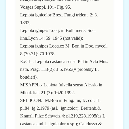
Vosges Suppl. 10).- Fig. 95.
Lepiota ignicolor Bres.. Fungi trident. 2: 3.
1892;
Lepiota ignipes Locq. in Bull. mens. Soc.
linn.Lyon 14: 59. 1945 (not valid);
Lepiota ignipes Locq.ex M. Bon in Doc. mycol.
8 (30-31): 70.1978.
ExCL.- Lepiota castanea sensu Pilt in Acta Mus.
natn. Prag. 11B(2): 3-5.1955(= probably L.
boudieri).
MISAPPL.- Lepiota fulvella sensu Alessio in
Micol. ital. 21 (3): 1620.1992.
SEL.ICON.- M.Bon in Fung. rar, Ic. col. 1l:
pl.84, fg.2.1979 (asL. ignicolor); Breitenb.&
Kranzl, Pilze Schweiz 4: pl.219,228.1995(as L.
castanea and L. ignicolor resp.); Candusso &