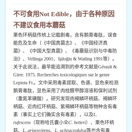
不可食用Not Edible，由于各种原因
不建议食用本蘑菇
栗色环柄菇传统上记载剧毒，含有鹅膏毒肽，误食
能危及生命（《中国真菌志》、《中国经济真
菌》、《中国大型真菌》、《毒蘑菇识别与中毒防
治》、Vellinga 2001、Işiloğlu & Watling 1991等）。
关于此说法，最早能追溯到的参考文献是Gérault &
Girre. 1975. Recherches toxicologiques sur le genre
Lepiota Fr.。文中采用毒素提取、色谱、显色来检测
鹅膏毒肽，显色采用了肉桂醛甲醇溶液和保利试剂
（重氮苯磺酸）。研究发现肉褐鳞环柄菇、褐鳞环
柄菇、近肉红环柄菇、紫褐鳞环柄菇等物种含有毒
素（事实上它们确实含有毒素），以及
L.
rufescens
（现称哈氏囊小伞
C. hetieri
）、栗色环柄
菇、
L. griseovirens
、
L. ochraceofulva
等也含有毒