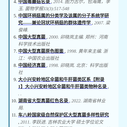
中国毒蘑菇名录
,
2014. 图力古尔，包海鹰，李
玉. 菌物学报33(3):517-548
中国环柄菇属的分类学及该属的分子系统学研
究——兼论冠状环柄菇的群体遗传学
,
2007. 梁
俊峰.
中国大型真菌
,
2000. 卯晓岚主编. 郑州：河南
科学技术出版社
中国大型真菌原色图鉴
,
1998. 黄年来主编. 浙
江：中国农业出版社
中国经济真菌
,
1998. 卯晓岚. 北京：科学出版
社
大小兴安岭地区伞菌和牛肝菌类区系【附录
1】大小兴安岭地区伞菌和牛肝菌类物种名录
,
. .
湖南省大型真菌红色名录
,
2022. 湖南省林业
局.
车八岭国家级自然保护区大型真菌多样性研究
,
2011. 李跃进. 吉林农业大学 硕士学位论文