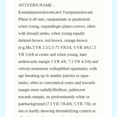
1972VERN.NAME -
Kastanjeparasolzwam,incl.Vuurparasolzwam.
Pileus 6-40 mm, campanulate or paraboloid
when young, expandingto plano-convex, often
with (broad) umbo, when young equally
darkred-brown, red-brown, orange-brown
(e.g.Mu.5 YR 2.5/2,5-75 YR3/4, S YR 4/6,C.5
YR 5-6/8 at centre and when young, later
andtowards margin 5 YR 4/6, 7.5 YR 4-5/6) and
velvety-tomentose withuplifted squamules, with
age breaking up in smaller patches or squa-
mules, often in concentrical zones and towards
margin more radiallyfibrillose, pallescent
towards margin, on predominantly white or
palebackground (7.5 YR 7/8-8/6, 5 YR 7/8), or
not or hardly showing theunderlying context at