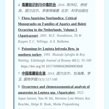
4.
毒蘑菇识别与中毒防治
,
2016. 陈作红、杨祝
良、图力古尔、李泰辉编著. 北京：科学出版社
5.
Flora Agaricina Neerlandica: Critical
Monographs on Families of Agarics and Boleti
Occurring in the Netherlands. Volume 5
(Agaricaceae)
,
2001. M.E. Noordeloos, Th.W.
Kuyper, E.C. Vellinga. A.A. Balkema
6.
Poisonings by Lepiota helveola Bres. in
southern turkey
,
1991. Mustafa Işiloğlu & Roy
Watling. Edinburgh Journal of Botany 48(1): 91-100
https://doi.org/10.1017/S0960428600003668
7.
中国毒蘑菇名录
,
2014. 图力古尔，包海鹰，李
玉. 菌物学报33(3):517-548
8.
Occurrence and chemotaxonomical analysis of
amatoxins in Lepiota spp. (Agaricales)
,
2022.
Sepas Sarawi, Yan-Ni Shi, Hermine Lotz-Winter, Kai
Reschke, Helge B. Bode, Meike Piepenbring.