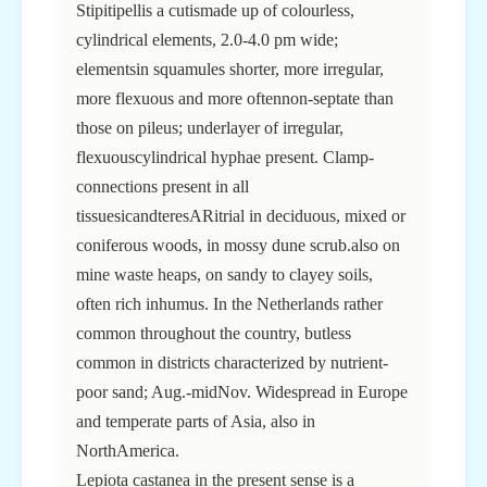
Stipitipellis a cutismade up of colourless,
cylindrical elements, 2.0-4.0 pm wide;
elementsin squamules shorter, more irregular,
more flexuous and more oftennon-septate than
those on pileus; underlayer of irregular,
flexuouscylindrical hyphae present. Clamp-
connections present in all
tissuesicandteresARitrial in deciduous, mixed or
coniferous woods, in mossy dune scrub.also on
mine waste heaps, on sandy to clayey soils,
often rich inhumus. In the Netherlands rather
common throughout the country, butless
common in districts characterized by nutrient-
poor sand; Aug.-midNov. Widespread in Europe
and temperate parts of Asia, also in
NorthAmerica.
Lepiota castanea in the present sense is a