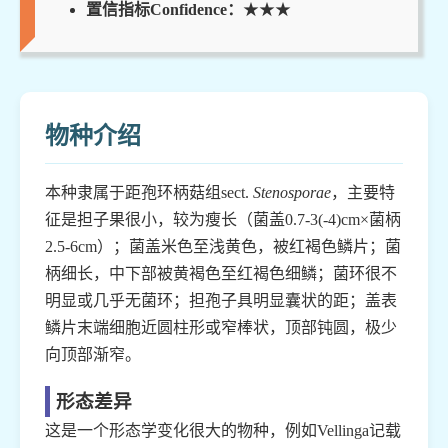
置信指标Confidence：
★★★
物种介绍
本种隶属于距孢环柄菇组sect.
Stenosporae
，主要特
征是担子果很小，较为瘦长（菌盖0.7-3(-4)cm×菌柄
2.5-6cm）；菌盖米色至浅黄色，被红褐色鳞片；菌
柄细长，中下部被黄褐色至红褐色细鳞；菌环很不
明显或几乎无菌环；担孢子具明显囊状的距；盖表
鳞片末端细胞近圆柱形或窄棒状，顶部钝圆，极少
向顶部渐窄。
形态差异
这是一个形态学变化很大的物种，例如Vellinga记载