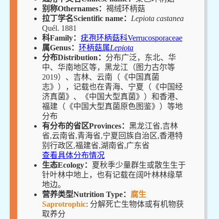
别称Othernames：
褐绒环柄菇
拉丁学名Scientific name：
Lepiota castanea
Quél. 1881
科Family：
疣孢环柄菇科Verrucosporaceae
属Genus：
环柄菇属
Lepiota
分布Distribution：
分布广泛，东北、华
中、华南地区等，黑龙江（图力古尔等
2019）、吉林、云南（《中国真菌
志》），记载也在青海、宁夏（《中国经
济真菌》、《中国大型真菌》）和香港、
福建（《中国大型真菌原色图鉴》）等地
分布
有分布的省区Provinces：
黑龙江省,吉林
省,云南省,青海省,宁夏回族自治区,香港特
别行政区,福建省,湖南省,广东省
查看具体分布情况
生态Ecology：
夏秋季少量群生或散生生于
针叶林中地上，也有记载在阔叶林林缘草
地边。
营养类型Nutrition Type：
腐生
Saprotrophic
: 分解死亡生物体或有机物获
取养分