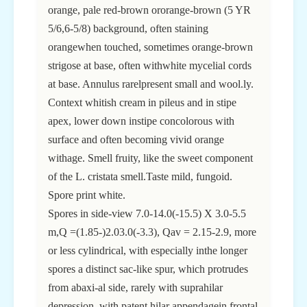
orange, pale red-brown ororange-brown (5 YR
5/6,6-5/8) background, often staining
orangewhen touched, sometimes orange-brown
strigose at base, often withwhite mycelial cords
at base. Annulus rarelpresent small and wool.ly.
Context whitish cream in pileus and in stipe
apex, lower down instipe concolorous with
surface and often becoming vivid orange
withage. Smell fruity, like the sweet component
of the L. cristata smell.Taste mild, fungoid.
Spore print white.
Spores in side-view 7.0-14.0(-15.5) X 3.0-5.5
m,Q =(1.85-)2.03.0(-3.3), Qav = 2.15-2.9, more
or less cylindrical, with especially inthe longer
spores a distinct sac-like spur, which protrudes
from abaxi-al side, rarely with suprahilar
depression, with patent hilar appendagein frontal