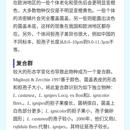
在欧洲地区的一些个体老化和受伤后会更明显变橙
色，大多数物种仅仅是不明显变橙黄色。一些个体
的浓密鳞片会完全覆盖菌盖，另一些则能露出淡色
的菌盖本底，这样的现象在我国和欧洲地区都存
在。另外，个体间担孢子差异也很大，例如中国的
不同标本，担孢子长度从8.0–10μm到9.0-11.3μm不
等。
复合群
较大的形态学变化也导致此物种成为一个复合群。
Migliozii & Zecchin 1997基于颜色、菌盖表皮的形态
和担孢子大小，将此复合群识别为如下独立物种：
L. castanea
，
L. ignipes
Locq. ex Bon和
L. ignicolor
Bres.。
L. ignipes
的担子果瘦长，菌柄很白，菌盖上
白色部分更多；
L. ignicolor
的担子果小，孢子偏卵
圆形；
L. castanea
的孢子较小。2000年，他们又用
L.
rufidula
Bres.代替
L. ignipes
，其特征是孢子较长。