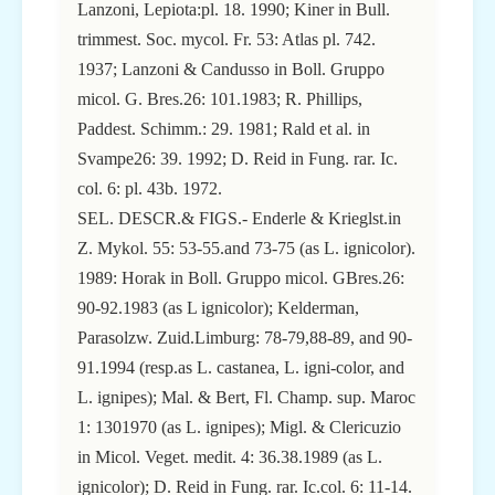
Lanzoni, Lepiota:pl. 18. 1990; Kiner in Bull.
trimmest. Soc. mycol. Fr. 53: Atlas pl. 742.
1937; Lanzoni & Candusso in Boll. Gruppo
micol. G. Bres.26: 101.1983; R. Phillips,
Paddest. Schimm.: 29. 1981; Rald et al. in
Svampe26: 39. 1992; D. Reid in Fung. rar. Ic.
col. 6: pl. 43b. 1972.
SEL. DESCR.& FIGS.- Enderle & Krieglst.in
Z. Mykol. 55: 53-55.and 73-75 (as L. ignicolor).
1989: Horak in Boll. Gruppo micol. GBres.26:
90-92.1983 (as L ignicolor); Kelderman,
Parasolzw. Zuid.Limburg: 78-79,88-89, and 90-
91.1994 (resp.as L. castanea, L. igni-color, and
L. ignipes); Mal. & Bert, Fl. Champ. sup. Maroc
1: 1301970 (as L. ignipes); Migl. & Clericuzio
in Micol. Veget. medit. 4: 36.38.1989 (as L.
ignicolor); D. Reid in Fung. rar. Ic.col. 6: 11-14.