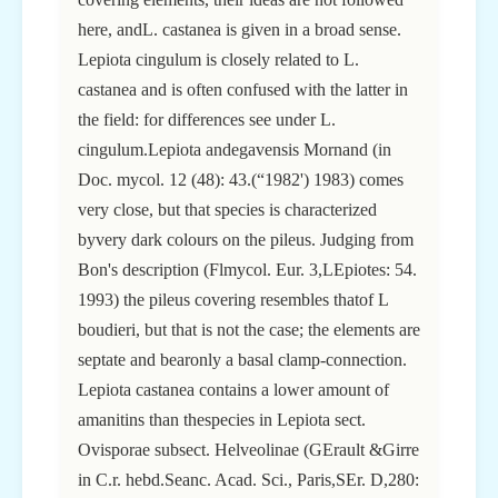
here, andL. castanea is given in a broad sense.
Lepiota cingulum is closely related to L.
castanea and is often confused with the latter in
the field: for differences see under L.
cingulum.Lepiota andegavensis Mornand (in
Doc. mycol. 12 (48): 43.(“1982') 1983) comes
very close, but that species is characterized
byvery dark colours on the pileus. Judging from
Bon's description (Flmycol. Eur. 3,LEpiotes: 54.
1993) the pileus covering resembles thatof L
boudieri, but that is not the case; the elements are
septate and bearonly a basal clamp-connection.
Lepiota castanea contains a lower amount of
amanitins than thespecies in Lepiota sect.
Ovisporae subsect. Helveolinae (GErault &Girre
in C.r. hebd.Seanc. Acad. Sci., Paris,SEr. D,280: