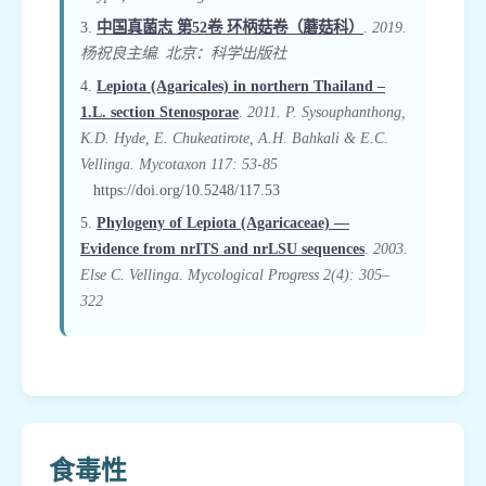
3.
中国真菌志 第52卷 环柄菇卷（蘑菇科）
.
2019.
杨祝良主编. 北京：科学出版社
4.
Lepiota (Agaricales) in northern Thailand –
1.L. section Stenosporae
.
2011. P. Sysouphanthong,
K.D. Hyde, E. Chukeatirote, A.H. Bahkali & E.C.
Vellinga. Mycotaxon 117: 53-85
https://doi.org/10.5248/117.53
5.
Phylogeny of Lepiota (Agaricaceae) —
Evidence from nrITS and nrLSU sequences
.
2003.
Else C. Vellinga. Mycological Progress 2(4): 305–
322
食毒性