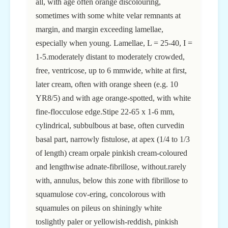
all, with age often orange discolouring,
sometimes with some white velar remnants at
margin, and margin exceeding lamellae,
especially when young. Lamellae, L = 25-40, I =
1-5.moderately distant to moderately crowded,
free, ventricose, up to 6 mmwide, white at first,
later cream, often with orange sheen (e.g. 10
YR8/5) and with age orange-spotted, with white
fine-flocculose edge.Stipe 22-65 x 1-6 mm,
cylindrical, subbulbous at base, often curvedin
basal part, narrowly fistulose, at apex (1/4 to 1/3
of length) cream orpale pinkish cream-coloured
and lengthwise adnate-fibrillose, without.rarely
with, annulus, below this zone with fibrillose to
squamulose cov-ering, concolorous with
squamules on pileus on shiningly white
toslightly paler or yellowish-reddish, pinkish