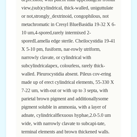
view,(sub)cylindrical, thick-walled, uniguttulate
or not,strongly_dextrinoid, congophilous, not
metachromatic in Cresyl BlueBasidia 19-32 X 6-
10 um,4-spored,rarely intermixed 2-
sporedLamella edge sterile. Cheilocystidia 19-41
X 5-10 pm, fusiform, nar-rowly utriform,
narrowly clavate, or cylindrical with
subcylindricalapex, colourless, rarely thick-
walled. Pleurocystidia absent. Pileus cov-ering
made up of erect cylindrical elements, 55-330 X
7-22 um, with-out or with up to 3 septa, with
parietal brown pigment and additionallysome
pigment soluble in ammonia, with a layer of
adnate, cylindricalflexuous hyphae,2.0-5.0 um
wide, with narrowly clavate to subcapi-tate,
terminal elements and brown thickened walls.