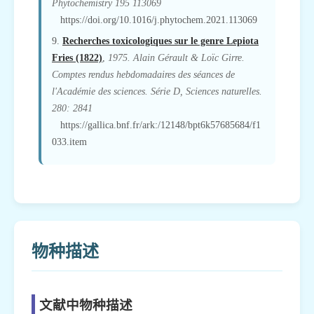
Phytochemistry 195 113069
https://doi.org/10.1016/j.phytochem.2021.113069
9.
Recherches toxicologiques sur le genre Lepiota
Fries (1822)
,
1975. Alain Gérault & Loïc Girre.
Comptes rendus hebdomadaires des séances de
l'Académie des sciences. Série D, Sciences naturelles.
280: 2841
https://gallica.bnf.fr/ark:/12148/bpt6k57685684/f1
033.item
物种描述
文献中物种描述