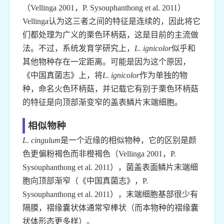
（Vellinga 2001，P. Sysouphanthong et al. 2011）
Vellinga认为这三者之间的特征是连续的，因此将它
们都处理为广义的栗色环柄菇，这是目前的主流做
法。不过，系统发育学研究上，
L. ignicolor
似乎和
其他物种存在一定距离。可能是因为这个原因，
《中国真菌志》上，将
L. ignicolor
作为单独的物
种，命名火色环柄菇，并记载它有别于栗色环柄菇
的特征是向顶部渐变窄的盖表鳞片末端细胞。
相似物种
L. cingulum
是一个近缘的相似物种，它的区别是颜
色更偏粉褐色而非橙褐色（Vellinga 2001，P.
Sysouphanthong et al. 2011），菌盖表面鳞片末端细
胞向顶部渐窄（《中国真菌志》，P.
Sysouphanthong et al. 2011），末端细胞基部很少有
隔膜，褶缘囊状体通常窄棒状（而本物种的褶缘囊
状体形态更多样）。