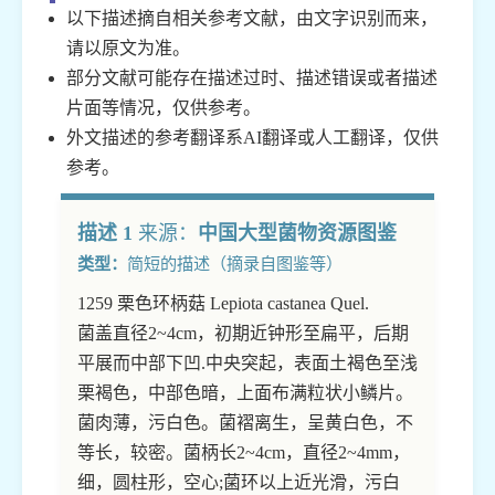
以下描述摘自相关参考文献，由文字识别而来，
请以原文为准。
部分文献可能存在描述过时、描述错误或者描述
片面等情况，仅供参考。
外文描述的参考翻译系AI翻译或人工翻译，仅供
参考。
描述 1
来源：
中国大型菌物资源图鉴
类型：
简短的描述（摘录自图鉴等）
1259 栗色环柄菇 Lepiota castanea Quel.
菌盖直径2~4cm，初期近钟形至扁平，后期
平展而中部下凹.中央突起，表面土褐色至浅
栗褐色，中部色暗，上面布满粒状小鳞片。
菌肉薄，污白色。菌褶离生，呈黄白色，不
等长，较密。菌柄长2~4cm，直径2~4mm，
细，圆柱形，空心;菌环以上近光滑，污白