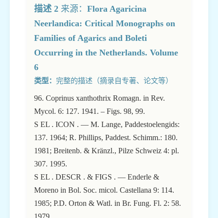
描述 2
来源：
Flora Agaricina
Neerlandica: Critical Monographs on
Families of Agarics and Boleti
Occurring in the Netherlands. Volume
6
类型：
完整的描述（摘录自专著、论文等）
96. Coprinus xanthothrix Romagn. in Rev.
Mycol. 6: 127. 1941. – Figs. 98, 99.
S EL . ICON . — M. Lange, Paddestoelengids:
137. 1964; R. Phillips, Paddest. Schimm.: 180.
1981; Breitenb. & Kränzl., Pilze Schweiz 4: pl.
307. 1995.
S EL . DESCR . & FIGS . — Enderle &
Moreno in Bol. Soc. micol. Castellana 9: 114.
1985; P.D. Orton & Watl. in Br. Fung. Fl. 2: 58.
1979.