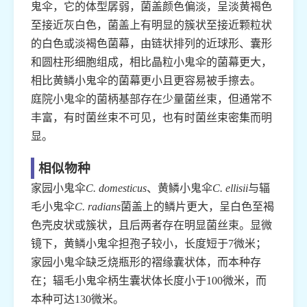
鬼伞，它的体型孱弱，菌盖颜色偏淡，呈淡黄褐色
至接近灰白色，菌盖上有明显的簇状至接近颗粒状
的白色或淡褐色菌幕，由链状排列的近球形、囊形
和圆柱形细胞组成，相比晶粒小鬼伞的菌幕更大，
相比黄鳞小鬼伞的菌幕更小且更容易被手擦去。
庭院小鬼伞的菌柄基部存在少量菌丝束，但通常不
丰富，有时菌丝束不可见，也有时菌丝束密集而明
显。
相似物种
家园小鬼伞
C. domesticus
、黄鳞小鬼伞
C. ellisii
与辐
毛小鬼伞
C. radians
菌盖上的鳞片更大，呈白色至褐
色壳皮状或簇状，且后两者存在明显菌丝束。显微
镜下，黄鳞小鬼伞担孢子较小，长度短于7微米；
家园小鬼伞缺乏烧瓶形的褶缘囊状体，而本种存
在；辐毛小鬼伞柄生囊状体长度小于100微米，而
本种可达130微米。