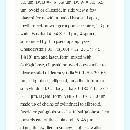
8.6 µm, av. B = 4.6–5.9 µm, av. W = 5.0–5.5
µm, ovoid or ellipsoid, in side view a few
phaseoliform, with rounded base and apex,
medium red-brown; germ pore eccentric, 1.3 µm
wide. Basidia 14–34 × 7–9 µm, 4-spored,
surrounded by 3–6 pseudoparaphyses.
Cheilocystidia 30–70(100) × 12–28(34) × 5–
14(18) µm and lageniform, mixed with
(sub)globose, ellipsoid or ovoid ones similar to
pleurocystidia. Pleurocystidia 50–125 × 30–65
µm, subglobose, ellipsoid, broadly utriform or
subcylindrical. Caulocystidia 30–130 × 12–38 ×
5–14 µm, lageni- form. Veil 20–80 × 5–30 µm,
made up of chains of cylindrical to ellipsoid,
fusoid or (sub)globose cells, if (sub)globose then
towards end of the chain and 25–45 µm in
diam., thin-walled to somewhat thick- walled