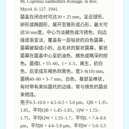
96. Coprinus xanthothrix Romagn. in Rev.
Mycol. 6: 127. 1941.
菌盖在闭合时可达30 × 25 mm，呈近球形、
卵形或椭圆形，展开至锥形或凸形，最大可
达50 mm宽，中心为淡赭色或污锈色，向边
缘逐渐变淡，覆盖有一层毡状的白色菌幕，
菌幕破裂成小的、丛毛状的絮状菌幕，絮状
菌幕在菌盖中心呈奶油色、赭色或略深的棕
色。菌褶L = 55–60，l = 3–5，离生，初白
色，后变成灰褐色到黑色，宽3–8(10) mm。
菌柄40–80 × 3–7 mm，白色，基部呈棒状，
有时带有类似菌托的边缘，常与锈色的菌丝
束相连。
孢子6.5–10.0 × 4.5–6.5 × 5.0 µm，QB = 1.35–
1.85，平均QB = 1.45–1.65，QW = 1.55–
1.75，平均QW = 1.55–1.7，平均L = 7.4–8.6
µm，平均B = 4.6–5.9 µm，平均W = 5.0–5.5