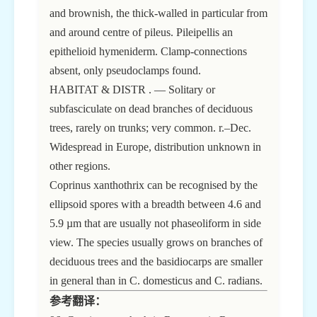
and brownish, the thick-walled in particular from
and around centre of pileus. Pileipellis an
epithelioid hymeniderm. Clamp-connections
absent, only pseudoclamps found.
HABITAT & DISTR . — Solitary or
subfasciculate on dead branches of deciduous
trees, rarely on trunks; very common. r.–Dec.
Widespread in Europe, distribution unknown in
other regions.
Coprinus xanthothrix can be recognised by the
ellipsoid spores with a breadth between 4.6 and
5.9 µm that are usually not phaseoliform in side
view. The species usually grows on branches of
deciduous trees and the basidiocarps are smaller
in general than in C. domesticus and C. radians.
参考翻译：