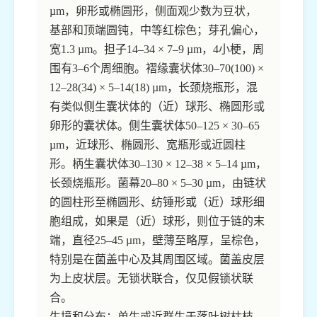
µm，卵形或椭圆形，侧面观少数为豆状，
基部和顶端圆钝，中等红棕色；芽孔偏心，
宽1.3 µm。担子14–34 × 7–9 µm，4小梗，周
围有3–6个周细胞。褶缘囊状体30–70(100) ×
12–28(34) × 5–14(18) µm，长颈烧瓶形，混
有类似侧生囊状体的（近）球形、椭圆形或
卵形的囊状体。侧生囊状体50–125 × 30–65
µm，近球形、椭圆形、宽瓶形或近圆柱
形。柄生囊状体30–130 × 12–38 × 5–14 µm，
长颈烧瓶形。菌幕20–80 × 5–30 µm，由链状
的圆柱形至椭圆形、纺锤形或（近）球形细
胞组成，如果是（近）球形，则位于链的末
端，直径25–45 µm，壁薄至略厚，呈棕色，
特别是在菌盖中心及其周围区域。菌盖皮层
为上皮状层。无锁状联合，仅见假锁状联
合。
生境和分布：单生或近群生于落叶树枯枝