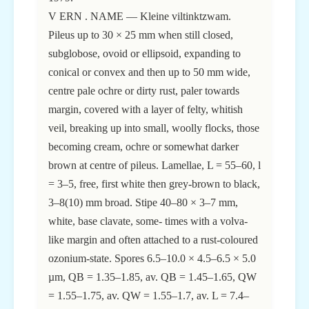
V ERN . NAME — Kleine viltinktzwam.
Pileus up to 30 × 25 mm when still closed,
subglobose, ovoid or ellipsoid, expanding to
conical or convex and then up to 50 mm wide,
centre pale ochre or dirty rust, paler towards
margin, covered with a layer of felty, whitish
veil, breaking up into small, woolly flocks, those
becoming cream, ochre or somewhat darker
brown at centre of pileus. Lamellae, L = 55–60, l
= 3–5, free, first white then grey-brown to black,
3–8(10) mm broad. Stipe 40–80 × 3–7 mm,
white, base clavate, some- times with a volva-
like margin and often attached to a rust-coloured
ozonium-state. Spores 6.5–10.0 × 4.5–6.5 × 5.0
µm, QB = 1.35–1.85, av. QB = 1.45–1.65, QW
= 1.55–1.75, av. QW = 1.55–1.7, av. L = 7.4–