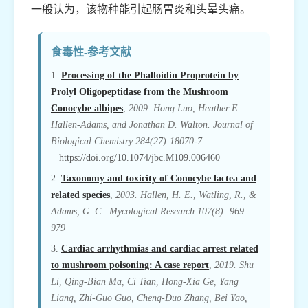
一般认为，该物种能引起肠胃炎和头晕头痛。
食毒性-参考文献
1.
Processing of the Phalloidin Proprotein by
Prolyl Oligopeptidase from the Mushroom
Conocybe albipes
,
2009. Hong Luo, Heather E.
Hallen-Adams, and Jonathan D. Walton. Journal of
Biological Chemistry 284(27):18070-7
https://doi.org/10.1074/jbc.M109.006460
2.
Taxonomy and toxicity of Conocybe lactea and
related species
,
2003. Hallen, H. E., Watling, R., &
Adams, G. C.. Mycological Research 107(8): 969–
979
3.
Cardiac arrhythmias and cardiac arrest related
to mushroom poisoning: A case report
,
2019. Shu
Li, Qing-Bian Ma, Ci Tian, Hong-Xia Ge, Yang
Liang, Zhi-Guo Guo, Cheng-Duo Zhang, Bei Yao,