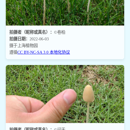
拍摄者（昵称或真名）：
©卷柏
拍摄日期：
2022-06-03
摄于上海植物园
遵循
CC BY-NC-SA 3.0 本地化协议
拍摄者（昵称或真名）：
©问天