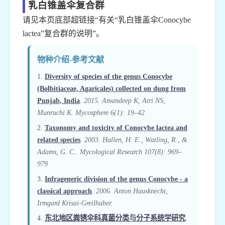
乳白锥盖伞复合群
请见本页底部超链接“有关“乳白锥盖伞Conocybe
lactea”复合群的说明”。
物种介绍-参考文献
1.
Diversity of species of the genus Conocybe
(Bolbitiaceae, Agaricales) collected on dung from
Punjab, India
.
2015. Amandeep K, Atri NS,
Munruchi K. Mycosphere 6(1): 19–42
2.
Taxonomy and toxicity of Conocybe lactea and
related species
.
2003. Hallen, H. E., Watling, R., &
Adams, G. C.. Mycological Research 107(8): 969–
979
3.
Infrageneric division of the genus Conocybe - a
classical approach
.
2006. Anton Hausknecht,
Irmgard Krisai-Greilhuber.
4.
东北地区粪锈伞科真菌分类与分子系统学研究
.