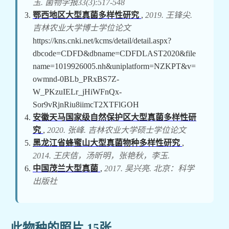
玉. 菌物学报33(3):517-548
鄂西地区大型真菌多样性研究
,
2019. 王锋尖.
吉林农业大学博士学位论文
https://kns.cnki.net/kcms/detail/detail.aspx?
dbcode=CDFD&dbname=CDFDLAST2020&file
name=1019926005.nh&uniplatform=NZKPT&v=
owmnd-0BLb_PRxBS7Z-
W_PKzuIELr_jHiWFnQx-
Sor9vRjnRiu8iimcT2XTFlGOH
安徽天马国家级自然保护区大型真菌多样性研
究
,
2020. 张峰. 吉林农业大学硕士学位论文
黑龙江省蜂蜜山大型真菌物种多样性研究
,
2014. 王庆佶，汤昕明，张艳秋，李玉.
中国茂兰大型真菌
,
2017. 吴兴亮. 北京：科学
出版社
此物种的照片 15张